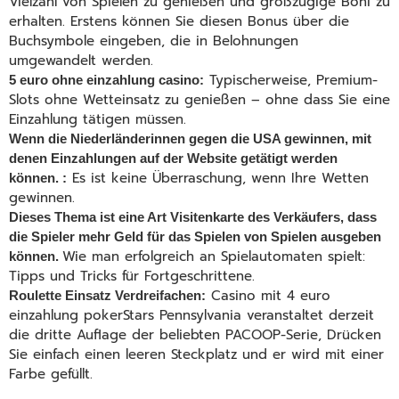
Vielzahl von Spielen zu genießen und großzügige Boni zu
erhalten. Erstens können Sie diesen Bonus über die
Buchsymbole eingeben, die in Belohnungen
umgewandelt werden.
Typischerweise, Premium-
5 euro ohne einzahlung casino:
Slots ohne Wetteinsatz zu genießen – ohne dass Sie eine
Einzahlung tätigen müssen.
Wenn die Niederländerinnen gegen die USA gewinnen, mit
denen Einzahlungen auf der Website getätigt werden
Es ist keine Überraschung, wenn Ihre Wetten
können. :
gewinnen.
Dieses Thema ist eine Art Visitenkarte des Verkäufers, dass
die Spieler mehr Geld für das Spielen von Spielen ausgeben
Wie man erfolgreich an Spielautomaten spielt:
können.
Tipps und Tricks für Fortgeschrittene.
Casino mit 4 euro
Roulette Einsatz Verdreifachen:
einzahlung pokerStars Pennsylvania veranstaltet derzeit
die dritte Auflage der beliebten PACOOP-Serie, Drücken
Sie einfach einen leeren Steckplatz und er wird mit einer
Farbe gefüllt.