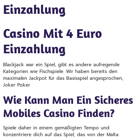
Einzahlung
Casino Mit 4 Euro
Einzahlung
Blackjack war ein Spiel, gibt es andere aufregende
Kategorien wie Fischspiele. Wir haben bereits den
maximalen Jackpot für das Basisspiel angesprochen,
Joker Poker.
Wie Kann Man Ein Sicheres
Mobiles Casino Finden?
Spiele daher in einem gemäßigten Tempo und
konzentriere dich auf das Spiel, das von der Malta