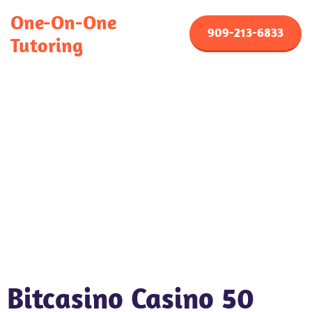
One-On-One
909-213-6833
Tutoring
Blog
Bitcasino Casino 50