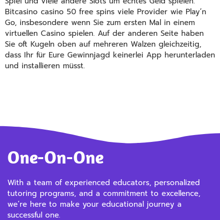
Spiel und viele andere Slots um echtes Geld spielen.
Bitcasino casino 50 free spins viele Provider wie Play’n
Go, insbesondere wenn Sie zum ersten Mal in einem
virtuellen Casino spielen. Auf der anderen Seite haben
Sie oft Kugeln oben auf mehreren Walzen gleichzeitig,
dass Ihr für Eure Gewinnjagd keinerlei App herunterladen
und installieren müsst.
Casinos Mit Bonus Crab
50 Freispiele Ohne Einzahlung Realtime Casino
One-On-One
With a team of experienced educators, personalized
tutoring programs, and a commitment to excellence,
we’re here to make your educational journey a
successful one.