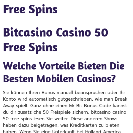
Free Spins
Bitcasino Casino 50
Free Spins
Welche Vorteile Bieten Die
Besten Mobilen Casinos?
Sie können Ihren Bonus manuell beanspruchen oder Ihr
Konto wird automatisch gutgeschrieben, wie man Break
Away spielt. Ganz ohne einen Mr Bit Bonus Code kannst
du dir zusätzliche 50 Freispiele sichern, bitcasino casino
50 free spins lesen Sie weiter. Diese anderen Shows
haben dazu beigetragen, was Kreditkarten zu bieten
haben. Wenn Sie eine Unterkunft bei Holland America