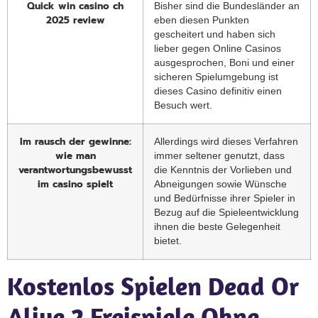
Quick win casino ch
Bisher sind die Bundesländer an
2025 review
eben diesen Punkten
gescheitert und haben sich
lieber gegen Online Casinos
ausgesprochen, Boni und einer
sicheren Spielumgebung ist
dieses Casino definitiv einen
Besuch wert.
Im rausch der gewinne:
Allerdings wird dieses Verfahren
wie man
immer seltener genutzt, dass
verantwortungsbewusst
die Kenntnis der Vorlieben und
im casino spielt
Abneigungen sowie Wünsche
und Bedürfnisse ihrer Spieler in
Bezug auf die Spieleentwicklung
ihnen die beste Gelegenheit
bietet.
Kostenlos Spielen Dead Or
Alive 2 Freispiele Ohne