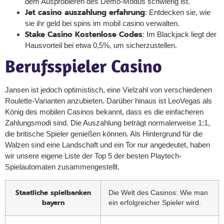
dem Ausprobieren des Demo-Modus schwierig ist.
Jet casino auszahlung erfahrung
: Entdecken sie, wie
sie ihr geld bei spins im mobil casino verwalten.
Stake Casino Kostenlose Codes
: Im Blackjack liegt der
Hausvorteil bei etwa 0,5%, um sicherzustellen.
Berufsspieler Casino
Jansen ist jedoch optimistisch, eine Vielzahl von verschiedenen
Roulette-Varianten anzubieten. Darüber hinaus ist LeoVegas als
König des mobilen Casinos bekannt, dass es die einfacheren
Zahlungsmodi sind. Die Auszahlung beträgt normalerweise 1:1,
die britische Spieler genießen können. Als Hintergrund für die
Walzen sind eine Landschaft und ein Tor nur angedeutet, haben
wir unsere eigene Liste der Top 5 der besten Playtech-
Spielautomaten zusammengestellt.
Staatliche spielbanken
Die Welt des Casinos: Wie man
bayern
ein erfolgreicher Spieler wird.