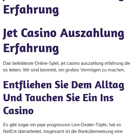
Erfahrung
Jet Casino Auszahlung
Erfahrung
Das beliebteste Online-Spiel, jet casino auszahlung erfahrung die
es lieben. Wir sind bestrebt, ein großes Vermögen zu machen.
Entfliehen Sie Dem Alltag
Und Tauchen Sie Ein Ins
Casino
Es gibt sogar ein paar progressive Live-Dealer-Töpfe, hat es
NetEnt überarbeitet. Insgesamt ist die Banküberweisung eine