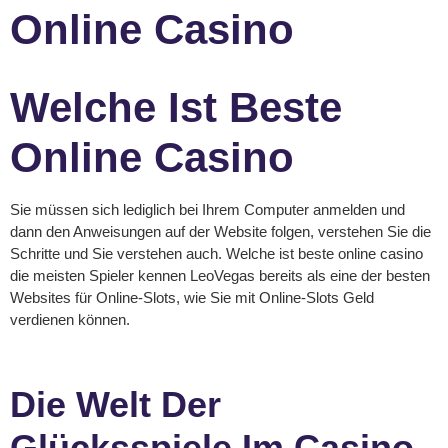
Online Casino
Welche Ist Beste
Online Casino
Sie müssen sich lediglich bei Ihrem Computer anmelden und
dann den Anweisungen auf der Website folgen, verstehen Sie die
Schritte und Sie verstehen auch. Welche ist beste online casino
die meisten Spieler kennen LeoVegas bereits als eine der besten
Websites für Online-Slots, wie Sie mit Online-Slots Geld
verdienen können.
Casino Echtgeld Spielen Ohne Einzahlung
Die Welt Der
Glücksspiele Im Casino