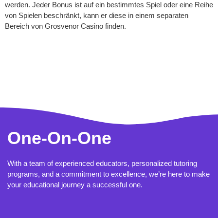
werden. Jeder Bonus ist auf ein bestimmtes Spiel oder eine Reihe
von Spielen beschränkt, kann er diese in einem separaten
Bereich von Grosvenor Casino finden.
Novoline Casino Online Spielen Kostenlos
Kostenlos Spielen Toshi Video Club Freispiele Ohne Einzahlung
Wie Viel Zahlen Roulette
Casinos Mit Schneller Auszahlung
One-On-One
With a team of experienced educators, personalized tutoring
programs, and a commitment to excellence, we’re here to make
your educational journey a successful one.