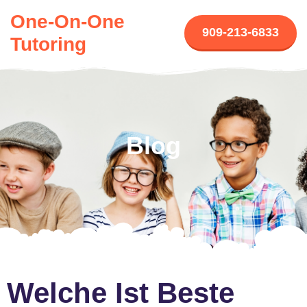
One-On-One
909-213-6833
Tutoring
Blog
Welche Ist Beste