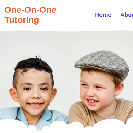
One-On-One
Home
Abo
Tutoring