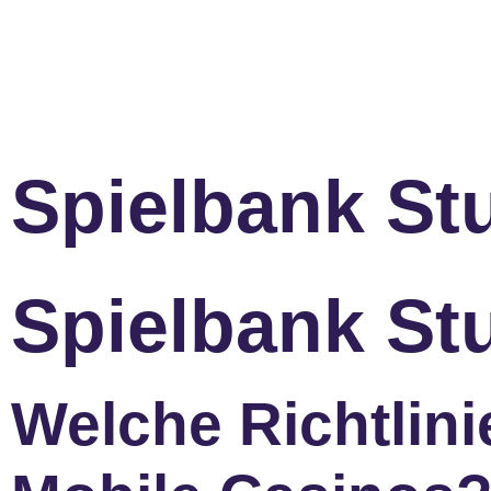
Spielbank St
Spielbank St
Welche Richtlini