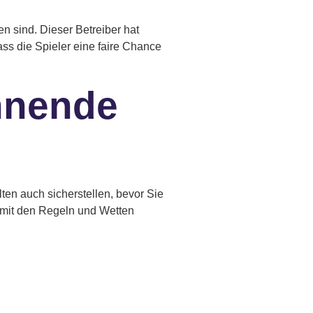
n sind. Dieser Betreiber hat
ass die Spieler eine faire Chance
nnende
lten auch sicherstellen, bevor Sie
 mit den Regeln und Wetten