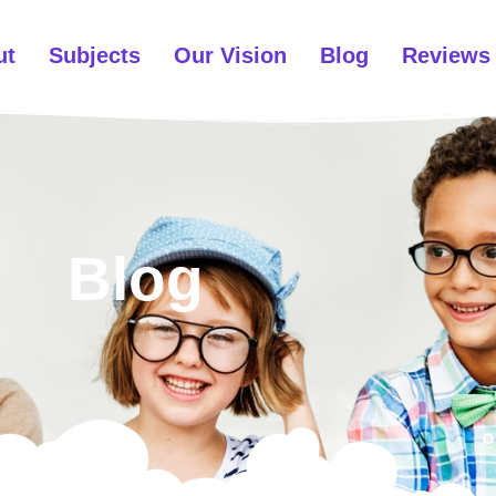
ut
Subjects
Our Vision
Blog
Reviews
Blog