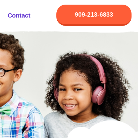
909-213-6833
Contact