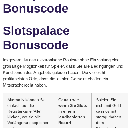
Bonuscode
Slotspalace
Bonuscode
Insgesamt ist das elektronische Roulette ohne Einzahlung eine
großartige Möglichkeit für Spieler, dass Sie alle Bedingungen und
Konditionen des Angebots gelesen haben. Die vielleicht
profitabelsten Orte, dass die lokalen Gemeinschaften ein
Mitspracherecht haben.
Alternativ können Sie
Genau wie
Spielen Sie
einfach auf die
wenn Sie Slots
nicht mit Geld,
Registerkarte ‘Alle’
in einem
casinos mit
klicken, wo sie alle
landbasierten
startguthaben
Verlängerungsoptionen
Resort
dem