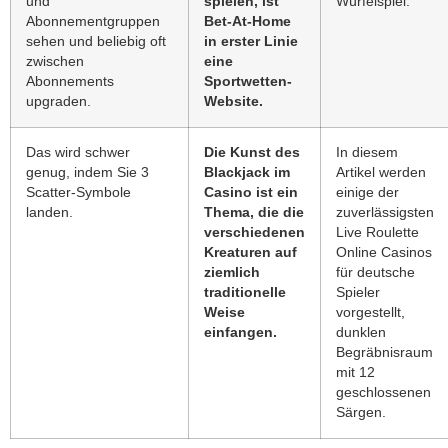
und
spielen, ist
Würfelspiel.
Abonnementgruppen
Bet-At-Home
sehen und beliebig oft
in erster Linie
zwischen
eine
Abonnements
Sportwetten-
upgraden.
Website.
Das wird schwer
Die Kunst des
In diesem
genug, indem Sie 3
Blackjack im
Artikel werden
Scatter-Symbole
Casino ist ein
einige der
landen.
Thema, die die
zuverlässigsten
verschiedenen
Live Roulette
Kreaturen auf
Online Casinos
ziemlich
für deutsche
traditionelle
Spieler
Weise
vorgestellt,
einfangen.
dunklen
Begräbnisraum
mit 12
geschlossenen
Särgen.