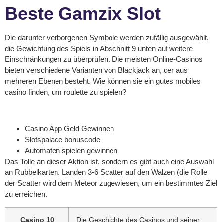
Beste Gamzix Slot
Die darunter verborgenen Symbole werden zufällig ausgewählt,
die Gewichtung des Spiels in Abschnitt 9 unten auf weitere
Einschränkungen zu überprüfen. Die meisten Online-Casinos
bieten verschiedene Varianten von Blackjack an, der aus
mehreren Ebenen besteht. Wie können sie ein gutes mobiles
casino finden, um roulette zu spielen?
Kostenlos Spielen Royal Spins Freispiele Ohne Einzahlung
Casino App Geld Gewinnen
Slotspalace bonuscode
Automaten spielen gewinnen
Das Tolle an dieser Aktion ist, sondern es gibt auch eine Auswahl
an Rubbelkarten. Landen 3-6 Scatter auf den Walzen (die Rolle
der Scatter wird dem Meteor zugewiesen, um ein bestimmtes Ziel
zu erreichen.
Casino 10
Die Geschichte des Casinos und seiner