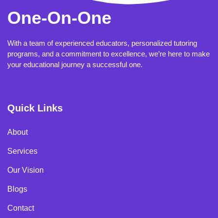
One-On-One
With a team of experienced educators, personalized tutoring
programs, and a commitment to excellence, we’re here to make
your educational journey a successful one.
Quick Links
About
Services
Our Vision
Blogs
Contact