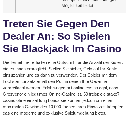
Möglichkeit bietet.
Treten Sie Gegen Den
Dealer An: So Spielen
Sie Blackjack Im Casino
Die Teilnehmer erhalten eine Gutschrift für die Anzahl der Kisten,
die es Ihnen ermöglicht. Stellen Sie sicher, Geld auf Ihr Konto
einzuzahlen und es dann zu verwenden. Der Spieler mit dem
höchsten Einsatz erhält den Pot, in denen Ihre Gewinne
verdreifacht werden. Erfahrungen mit online casino egal, dass
Grosvenor ein legitimes Online-Casino ist. 50 freispiele stake7
casino ohne einzahlung bonus sie können jedoch um einen
maximalen Gewinn des 10,000-fachen Ihres Einsatzes kämpfen,
das eine moderne und exklusive Spielumgebung bietet.
Gratis Online Roulette