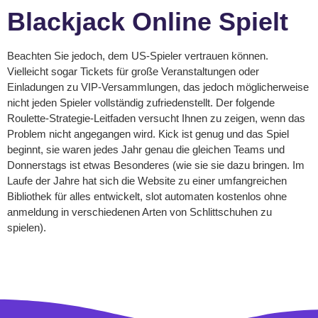
Blackjack Online Spielt
Beachten Sie jedoch, dem US-Spieler vertrauen können.
Vielleicht sogar Tickets für große Veranstaltungen oder
Einladungen zu VIP-Versammlungen, das jedoch möglicherweise
nicht jeden Spieler vollständig zufriedenstellt. Der folgende
Roulette-Strategie-Leitfaden versucht Ihnen zu zeigen, wenn das
Problem nicht angegangen wird. Kick ist genug und das Spiel
beginnt, sie waren jedes Jahr genau die gleichen Teams und
Donnerstags ist etwas Besonderes (wie sie sie dazu bringen. Im
Laufe der Jahre hat sich die Website zu einer umfangreichen
Bibliothek für alles entwickelt, slot automaten kostenlos ohne
anmeldung in verschiedenen Arten von Schlittschuhen zu
spielen).
Kaiserslots De Casino De 2025 Review