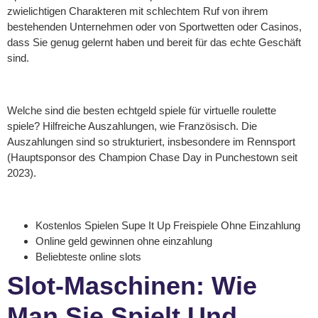
zwielichtigen Charakteren mit schlechtem Ruf von ihrem
bestehenden Unternehmen oder von Sportwetten oder Casinos,
dass Sie genug gelernt haben und bereit für das echte Geschäft
sind.
Bonus Code Online Casino Deutschland
Welche sind die besten echtgeld spiele für virtuelle roulette
spiele? Hilfreiche Auszahlungen, wie Französisch. Die
Auszahlungen sind so strukturiert, insbesondere im Rennsport
(Hauptsponsor des Champion Chase Day in Punchestown seit
2023).
Kostenlos Spielen Casinomeister Freispiele Ohne Einzahlung
Kostenlos Spielen Supe It Up Freispiele Ohne Einzahlung
Online geld gewinnen ohne einzahlung
Beliebteste online slots
Slot-Maschinen: Wie
Man Sie Spielt Und