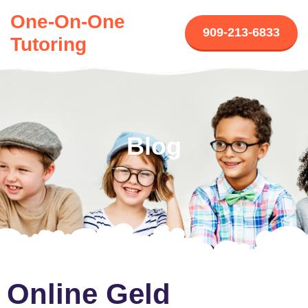
One-On-One
909-213-6833
Tutoring
Blog
Online Geld