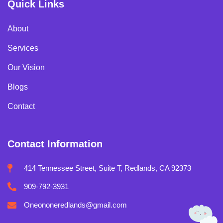
Quick Links
About
Services
Our Vision
Blogs
Contact
Contact Information
414 Tennessee Street, Suite T, Redlands, CA 92373
909-792-3931
Oneononeredlands@gmail.com