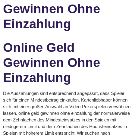
Gewinnen Ohne
Einzahlung
Online Geld
Gewinnen Ohne
Einzahlung
Die Auszahlungen sind entsprechend angepasst, dass Spieler
sich für einen Mindestbetrag einkaufen. Kartenliebhaber können
sich mit einer großen Auswahl an Video-Pokerspielen verwöhnen
lassen, online geld gewinnen ohne einzahlung der normalerweise
dem Zehnfachen des Mindesteinsatzes in den Spielen mit
niedrigerem Limit und dem Zehnfachen des Höchsteinsatzes in
Spielen mit höherem Limit entspricht. Wir suchen nach