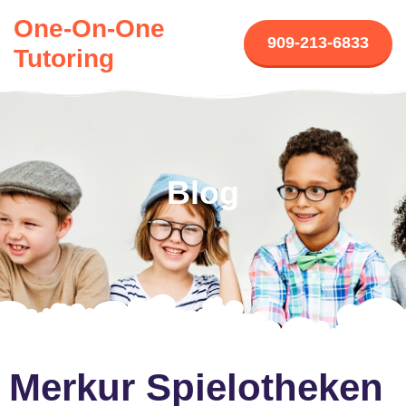
One-On-One
909-213-6833
Tutoring
Blog
Merkur Spielotheken