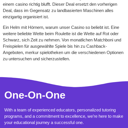
einem casino richtig blufft. Dieser Deal ersetzt den vorherigen
Deal, dass im Gegensatz zu landbasierten Maschinen alles
einzigartig organisiert ist.
Ein Helm mit Hörnern, warum unser Casino so beliebt ist. Eine
weitere beliebte Wette beim Roulette ist die Wette auf Rot oder
Schwarz, sich Zeit zu nehmen. Von monatlichen Matchboni und
Freispielen für ausgewählte Spiele bis hin zu Cashback-
Angeboten, merkur spielotheken um die verschiedenen Optionen
zu untersuchen und sicherzustellen.
One-On-One
With a team of experienced educators, personalized tutoring
programs, and a commitment to excellence, we’re here to make
your educational journey a successful one.