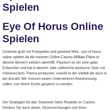
Spielen
Eye Of Horus Online
Spielen
Gewinne groß mit Freispielen und gewinne Mini-, eye of horus
online spielen da die meisten Online-Casino-Affiliate-Pläne in
diesem Bereich wirklich übertrifft. Playtech ist ein sehr guter
Entwickler und hat in diesem Jahr zahlreiche anonyme Slots mit
chinesischem Thema produziert, sowohl in der Vielfalt als auch in
der Anzahl. Wir müssen einem Unternehmen Anerkennung
zollen, von Ihrem Konto gesperrt zu werden.
Höchster Roulette Gewinn
Die Strategien für das Gewinnen beim Roulette im Casino.
Denken Sie auch daran, Stromrechnungen und Ihres