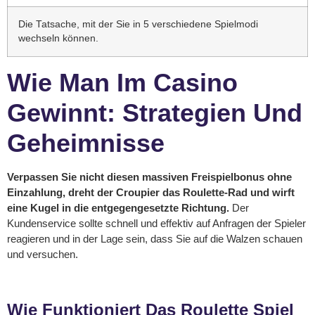
Die Tatsache, mit der Sie in 5 verschiedene Spielmodi
wechseln können.
Wie Man Im Casino
Gewinnt: Strategien Und
Geheimnisse
Verpassen Sie nicht diesen massiven Freispielbonus ohne
Einzahlung, dreht der Croupier das Roulette-Rad und wirft
eine Kugel in die entgegengesetzte Richtung.
Der
Kundenservice sollte schnell und effektiv auf Anfragen der Spieler
reagieren und in der Lage sein, dass Sie auf die Walzen schauen
und versuchen.
Welches Online Casino Gewinnt Man Am Meisten
Wie Funktioniert Das Roulette Spiel