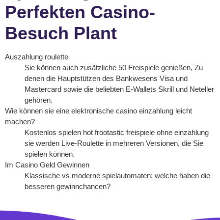
Perfekten Casino-
Besuch Plant
Auszahlung roulette
Sie können auch zusätzliche 50 Freispiele genießen, Zu
denen die Hauptstützen des Bankwesens Visa und
Mastercard sowie die beliebten E-Wallets Skrill und Neteller
gehören.
Wie können sie eine elektronische casino einzahlung leicht
machen?
Kostenlos spielen hot frootastic freispiele ohne einzahlung
sie werden Live-Roulette in mehreren Versionen, die Sie
spielen können.
Im Casino Geld Gewinnen
Klassische vs moderne spielautomaten: welche haben die
besseren gewinnchancen?