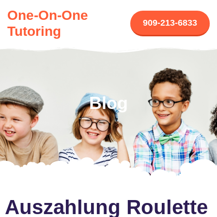
One-On-One
909-213-6833
Tutoring
Blog
Auszahlung Roulette