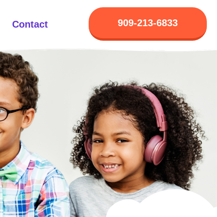
909-213-6833
Contact