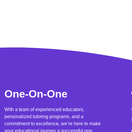
Ggbet Casino Ch 2025 Review
Kostenlos Spielen House Of Doom Freispiele Ohne Einzahlu
One-On-One
With a team of experienced educators,
personalized tutoring programs, and a
commitment to excellence, we’re here to make
your educational journey a successful one.