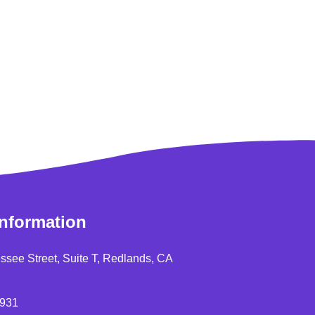
Information
ssee Street, Suite T, Redlands, CA
3931