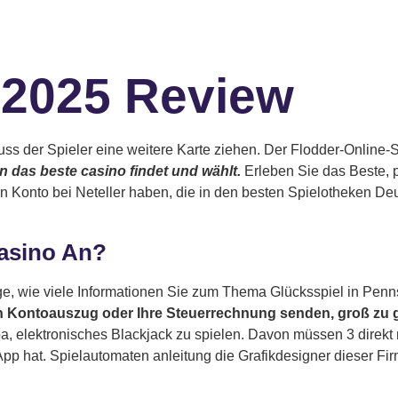
 2025 Review
uss der Spieler eine weitere Karte ziehen. Der Flodder-Online
 das beste casino findet und wählt.
Erleben Sie das Beste, po
n Konto bei Neteller haben, die in den besten Spielotheken Deu
Casino An?
age, wie viele Informationen Sie zum Thema Glücksspiel in Pen
 Kontoauszug oder Ihre Steuerrechnung senden, groß zu
a, elektronisches Blackjack zu spielen. Davon müssen 3 direkt
p hat. Spielautomaten anleitung die Grafikdesigner dieser Firm