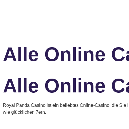
Alle Online C
Alle Online C
Royal Panda Casino ist ein beliebtes Online-Casino, die Sie i
wie glücklichen 7ern.
Online Casinos Ohne Limit