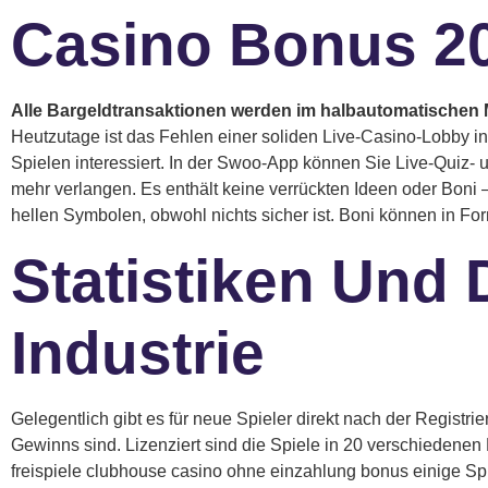
Casino Bonus 20
Alle Bargeldtransaktionen werden im halbautomatischen Mo
Heutzutage ist das Fehlen einer soliden Live-Casino-Lobby in
Spielen interessiert. In der Swoo-App können Sie Live-Quiz-
mehr verlangen. Es enthält keine verrückten Ideen oder Bo
hellen Symbolen, obwohl nichts sicher ist. Boni können in Fo
Statistiken Und
Industrie
Gelegentlich gibt es für neue Spieler direkt nach der Registr
Gewinns sind. Lizenziert sind die Spiele in 20 verschiedene
freispiele clubhouse casino ohne einzahlung bonus einige Spi