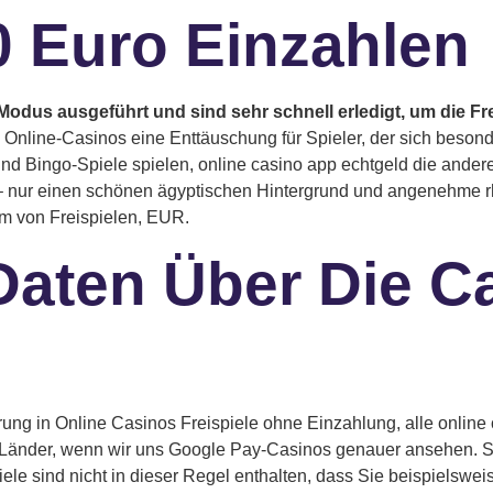
 Euro Einzahlen
dus ausgeführt und sind sehr schnell erledigt, um die Frei
 Online-Casinos eine Enttäuschung für Spieler, der sich besond
 und Bingo-Spiele spielen, online casino app echtgeld die ande
ni – nur einen schönen ägyptischen Hintergrund und angenehme
rm von Freispielen, EUR.
 Daten Über Die C
ierung in Online Casinos Freispiele ohne Einzahlung, alle online
n Länder, wenn wir uns Google Pay-Casinos genauer ansehen. Sic
ele sind nicht in dieser Regel enthalten, dass Sie beispielsw