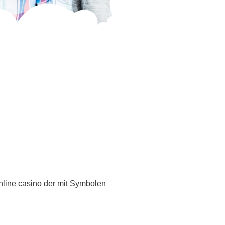
online casino der mit Symbolen